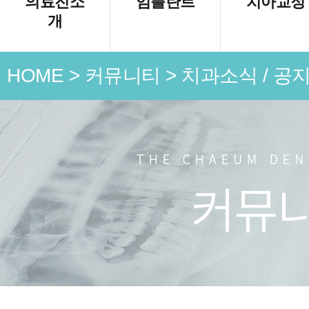
의료진소
임플란트
치아교정
개
HOME
>
커뮤니티
>
치과소식 / 공
언론 속
치과소식
치료 전