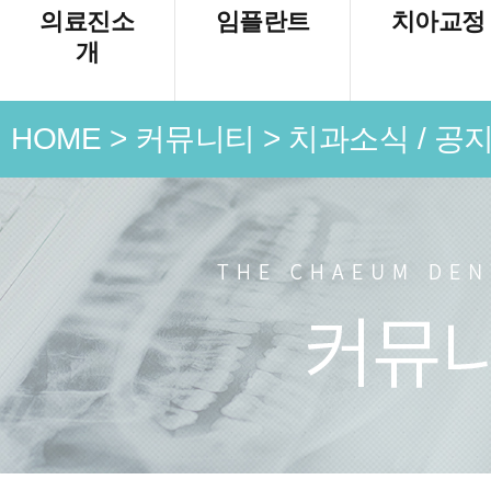
의료진소
임플란트
치아교정
개
HOME
>
커뮤니티
>
치과소식 / 공
언론 속
치과소식
치료 전