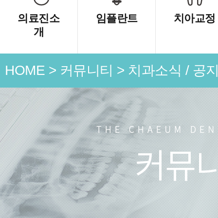
의료진소
임플란트
치아교정
개
HOME
>
커뮤니티
>
치과소식 / 공
언론 속
치과소식
치료 전